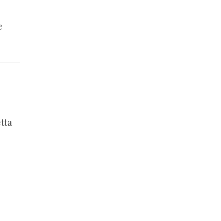
e
tta