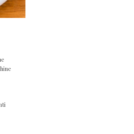
ne
chine
o
nti