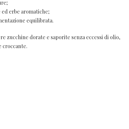
ure;
e ed erbe aromatiche;
mentazione equilibrata.
ere zucchine dorate e saporite senza eccessi di olio,
 croccante.