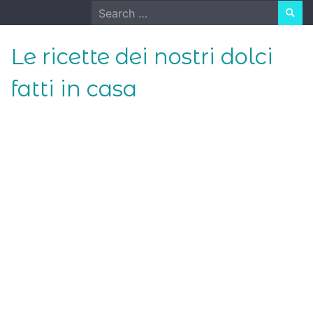
Skip
Search
to
for:
content
Le ricette dei nostri dolci
fatti in casa