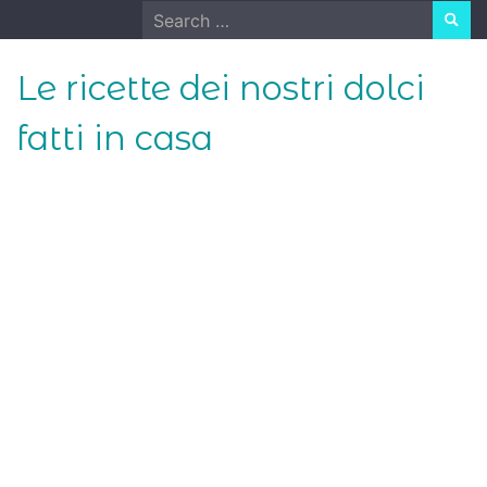
Skip
Search
to
for:
content
Le ricette dei nostri dolci
fatti in casa