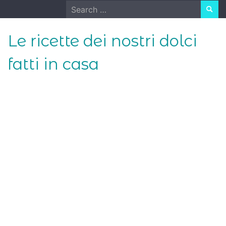
Skip
Search
to
for:
content
Le ricette dei nostri dolci
fatti in casa