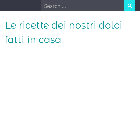
Skip
Search
to
for:
content
Le ricette dei nostri dolci
fatti in casa