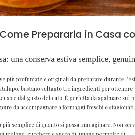
 Come Prepararla in Casa c
sa: una conserva estiva semplice, genuin
e più profumate e originali da preparare durante l’est
ntalupo, bastano soltanto tre ingredienti per ottenere
enso e dal gusto delicato. È perfetta da spalmare sul 
 oppure da accompagnare a formaggi freschi e stagionati.
o più semplice di quanto si possa immaginare. Non ser
 di melone, zucchero e succo di limone permette di