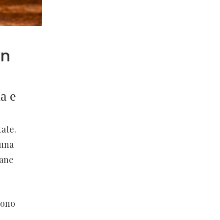
on
a e
ate.
 una
pane
vono