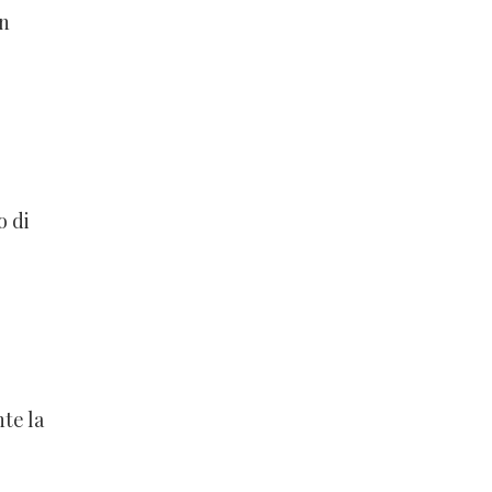
un
o di
te la