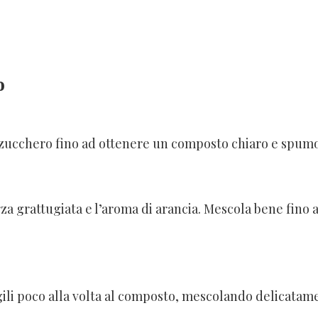
o
lo zucchero fino ad ottenere un composto chiaro e spum
orza grattugiata e l’aroma di arancia. Mescola bene fino 
ungili poco alla volta al composto, mescolando delicatam