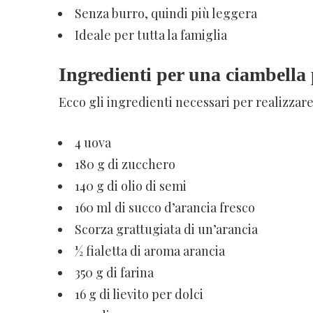
Senza burro, quindi più leggera
Ideale per tutta la famiglia
Ingredienti per una ciambella 
Ecco gli ingredienti necessari per realizzare
4 uova
180 g di zucchero
140 g di olio di semi
160 ml di succo d’arancia fresco
Scorza grattugiata di un’arancia
½ fialetta di aroma arancia
350 g di farina
16 g di lievito per dolci