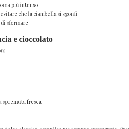
roma più intenso
evitare che la ciambella si sgonfi
 di sformare
cia e cioccolato
on:
a spremuta fresca.