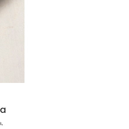
da
a,