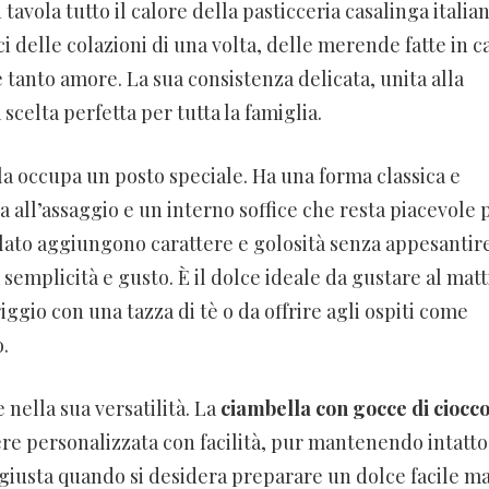
avola tutto il calore della pasticceria casalinga italian
ci delle colazioni di una volta, delle merende fatte in c
 tanto amore. La sua consistenza delicata, unita alla
scelta perfetta per tutta la famiglia.
lla occupa un posto speciale. Ha una forma classica e
a all’assaggio e un interno soffice che resta piacevole 
colato aggiungono carattere e golosità senza appesantir
 semplicità e gusto. È il dolce ideale da gustare al mat
ggio con una tazza di tè o da offrire agli ospiti come
.
nella sua versatilità. La
ciambella con gocce di ciocco
ere personalizzata con facilità, pur mantenendo intatto 
ta giusta quando si desidera preparare un dolce facile m