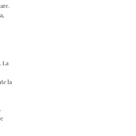
are.
a,
. La
te la
.
re