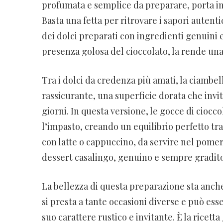
profumata e semplice da preparare, porta in t
Basta una fetta per ritrovare i sapori autenti
dei dolci preparati con ingredienti genuini e
presenza golosa del cioccolato, la rende una 
Tra i dolci da credenza più amati, la ciambe
rassicurante, una superficie dorata che invit
giorni. In questa versione, le gocce di cioc
l’impasto, creando un equilibrio perfetto tra
con latte o cappuccino, da servire nel pomeri
dessert casalingo, genuino e sempre gradito
La bellezza di questa preparazione sta anche 
si presta a tante occasioni diverse e può ess
suo carattere rustico e invitante. È la ricet