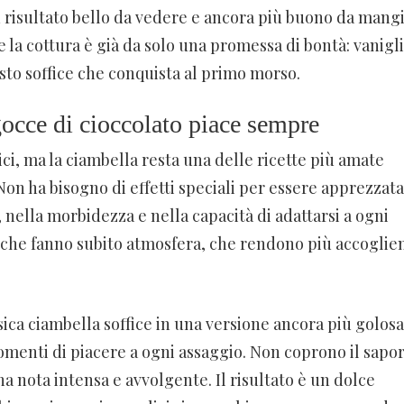
 risultato bello da vedere e ancora più buono da mangi
 la cottura è già da solo una promessa di bontà: vanigli
sto soffice che conquista al primo morso.
gocce di cioccolato piace sempre
ici, ma la ciambella resta una delle ricette più amate
Non ha bisogno di effetti speciali per essere apprezzata
 nella morbidezza e nella capacità di adattarsi a ogni
 che fanno subito atmosfera, che rendono più accoglien
ca ciambella soffice in una versione ancora più golosa
omenti di piacere a ogni assaggio. Non coprono il sapo
a nota intensa e avvolgente. Il risultato è un dolce