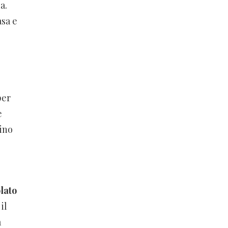
a.
asa e
per
e
tino
lato
il
a