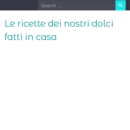
Skip
Search
to
for:
content
Le ricette dei nostri dolci
fatti in casa