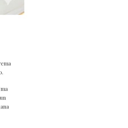
crema
o.
i ma
 un
iana