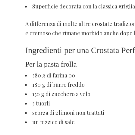
Superficie decorata con la classica griglia 
A differenza di molte altre crostate tradizio
e cremoso che rimane morbido anche dopo la
Ingredienti per una Crostata Perf
Per la pasta frolla
380 g di farina 00
180 g di burro freddo
150 g di zucchero a velo
3 tuorli
scorza di 2 limoni non trattati
un pizzico di sale