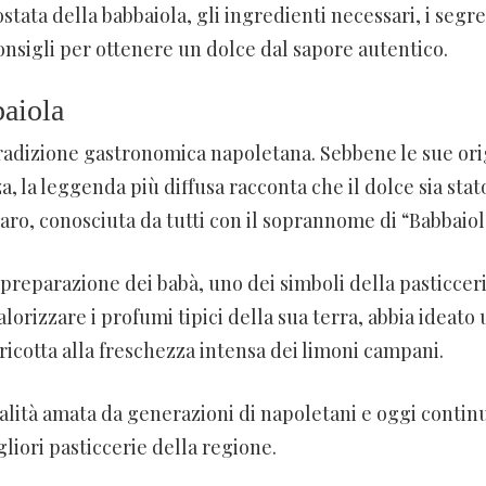
ostata della babbaiola, gli ingredienti necessari, i segre
onsigli per ottenere un dolce dal sapore autentico.
baiola
tradizione gastronomica napoletana. Sebbene le sue ori
 la leggenda più diffusa racconta che il dolce sia stat
aro, conosciuta da tutti con il soprannome di “Babbaiol
preparazione dei babà, uno dei simboli della pasticcer
lorizzare i profumi tipici della sua terra, abbia ideato
 ricotta alla freschezza intensa dei limoni campani.
alità amata da generazioni di napoletani e oggi contin
liori pasticcerie della regione.