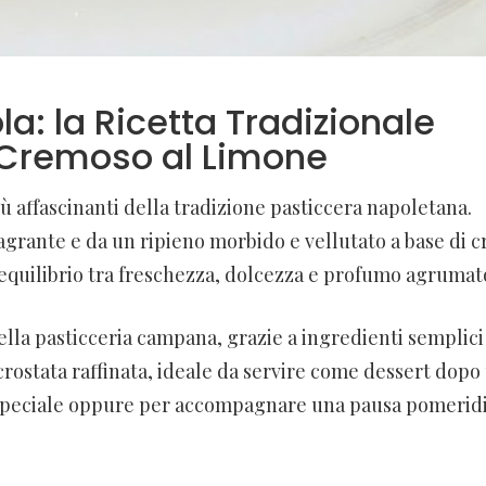
a: la Ricetta Tradizionale
 Cremoso al Limone
iù affascinanti della tradizione pasticcera napoletana.
ragrante e da un ripieno morbido e vellutato a base di 
 equilibrio tra freschezza, dolcezza e profumo agrumat
ella pasticceria campana, grazie a ingredienti semplic
crostata raffinata, ideale da servire come dessert dopo
a speciale oppure per accompagnare una pausa pomerid