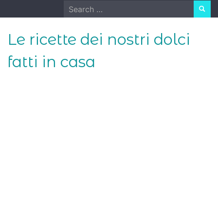
Skip
Search
to
for:
content
Le ricette dei nostri dolci
fatti in casa