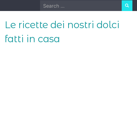
Skip
Search
to
for:
content
Le ricette dei nostri dolci
fatti in casa