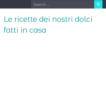
Skip
Search
to
for:
content
Le ricette dei nostri dolci
fatti in casa