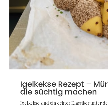
Igelkekse Rezept – Mür
die süchtig machen
Igelkekse sind ein echter Klassiker unter 