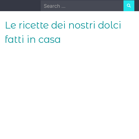
Skip
Search
to
for:
content
Le ricette dei nostri dolci
fatti in casa