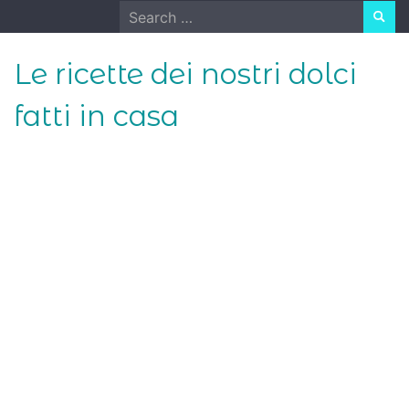
Skip
Search
to
for:
content
Le ricette dei nostri dolci
fatti in casa