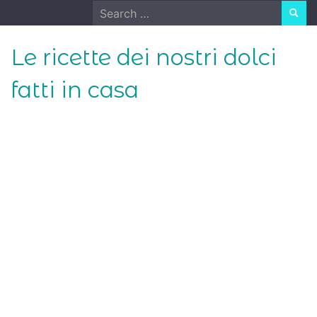
Skip
Search
to
for:
content
Le ricette dei nostri dolci
fatti in casa