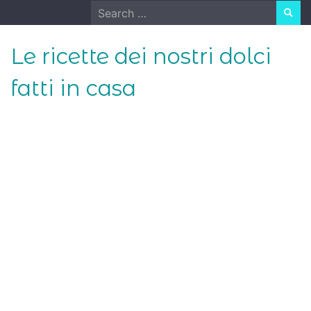
Skip
Search
to
for:
content
Le ricette dei nostri dolci
fatti in casa