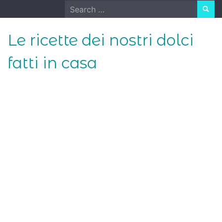
Skip
Search
to
for:
content
Le ricette dei nostri dolci
fatti in casa