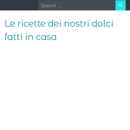
Skip
Search
to
for:
content
Le ricette dei nostri dolci
fatti in casa