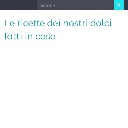
Skip
Search
to
for:
content
Le ricette dei nostri dolci
fatti in casa