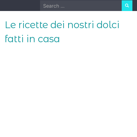
Skip
Search
to
for:
content
Le ricette dei nostri dolci
fatti in casa