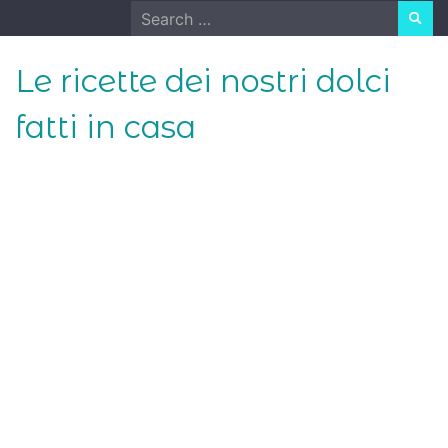
Skip
Search
to
for:
content
Le ricette dei nostri dolci
fatti in casa