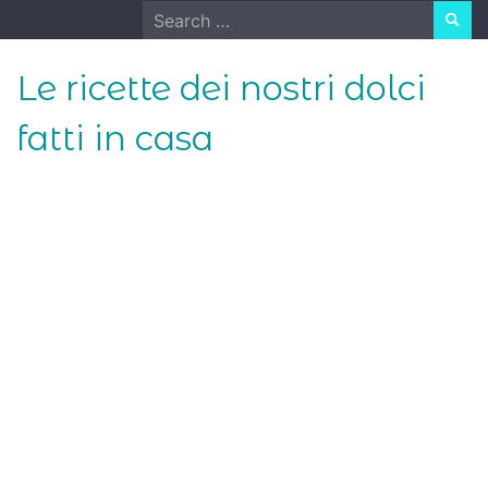
Skip
Search
to
for:
content
Le ricette dei nostri dolci
fatti in casa