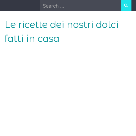
Skip
Search
to
for:
content
Le ricette dei nostri dolci
fatti in casa