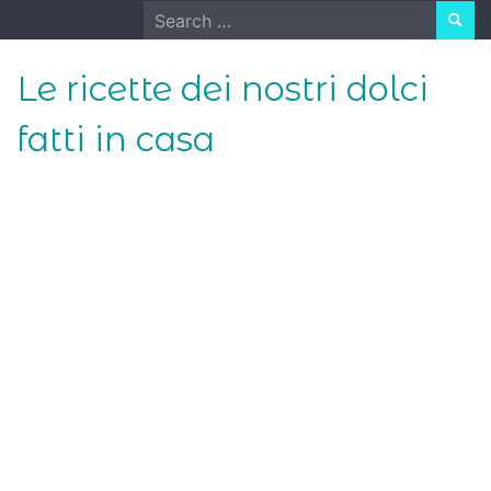
Skip
Search
to
for:
content
Le ricette dei nostri dolci
fatti in casa