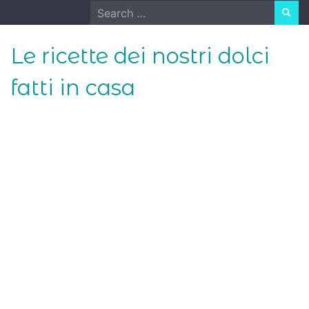
Skip
Search
to
for:
content
Le ricette dei nostri dolci
fatti in casa