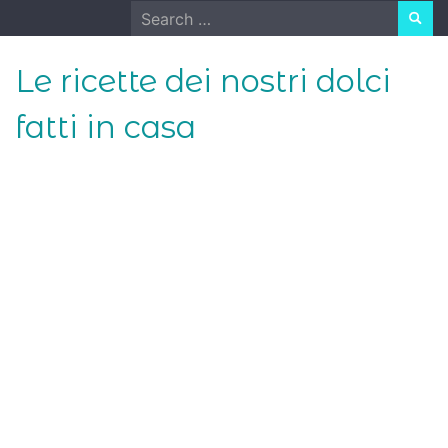
Skip
Search
to
for:
content
Le ricette dei nostri dolci
fatti in casa