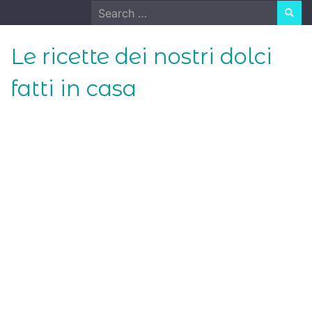
Skip
Search
to
for:
content
Le ricette dei nostri dolci
fatti in casa