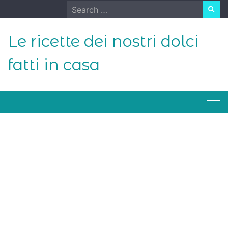
Skip
Search
to
for:
content
Le ricette dei nostri dolci
fatti in casa