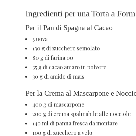
Ingredienti per una Torta a Form
Per il Pan di Spagna al Cacao
5 uova
130 g di zucchero semolato
80 g di farina 00
35 g di cacao amaro in polvere
30 g di amido di mais
Per la Crema al Mascarpone e Nocci
400 g di mascarpone
200 g di crema spalmabile alle nocciole
140 ml di panna fresca da montare
100 g di zucchero a velo