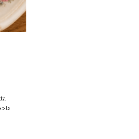
tta
esta