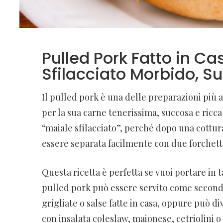
Pulled Pork Fatto in Ca
Sfilacciato Morbido, Su
Il pulled pork è una delle preparazioni più 
per la sua carne tenerissima, succosa e ricca
“maiale sfilacciato”, perché dopo una cottur
essere separata facilmente con due forchett
Questa ricetta è perfetta se vuoi portare in t
pulled pork può essere servito come secondo
grigliate o salse fatte in casa, oppure può d
con insalata coleslaw, maionese, cetriolini o