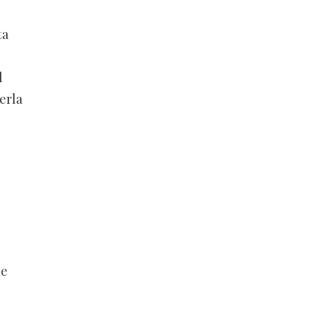
ta
l
erla
ue