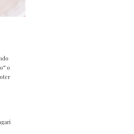
ondo
to” o
poter
agari