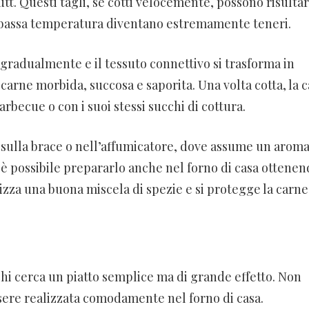
utt. Questi tagli, se cotti velocemente, possono risulta
 a bassa temperatura diventano estremamente teneri.
e gradualmente e il tessuto connettivo si trasforma in
carne morbida, succosa e saporita. Una volta cotta, la 
arbecue o con i suoi stessi succhi di cottura.
 sulla brace o nell’affumicatore, dove assume un arom
 è possibile prepararlo anche nel forno di casa ottenen
ilizza una buona miscela di spezie e si protegge la carne
chi cerca un piatto semplice ma di grande effetto. Non
ssere realizzata comodamente nel forno di casa.