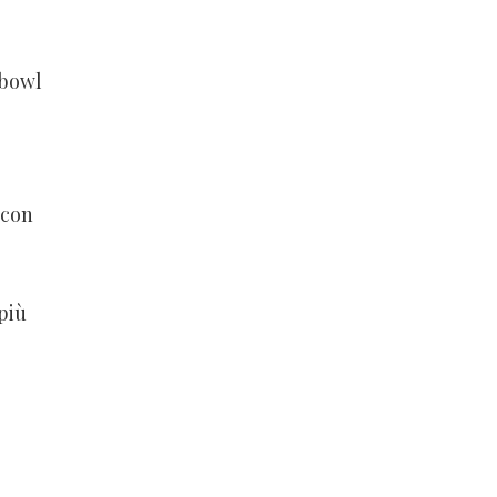
 bowl
 con
più