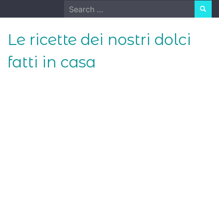
Skip
Search
to
for:
content
Le ricette dei nostri dolci
fatti in casa