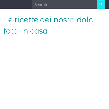
Skip
Search
to
for:
content
Le ricette dei nostri dolci
fatti in casa